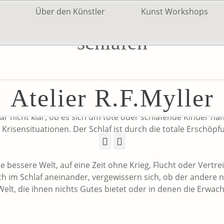
Über den Künstler
Kunst Workshops
schlafen
Atelier R.F.Myller
 von erschöpft schlafenden Kindern auf der Flucht: aus Ostp
 sich durch alle Orte und Zeiten. Bei vielen Fotos, die ich re
r nicht klar, ob es sich um tote oder schlafende Kinder hand
 Krisensituationen. Der Schlaf ist durch die totale Erschöpfu
Facebook
Instagram
e bessere Welt, auf eine Zeit ohne Krieg, Flucht oder Vertr
h im Schlaf aneinander, vergewissern sich, ob der andere n
 Welt, die ihnen nichts Gutes bietet oder in denen die Erwa