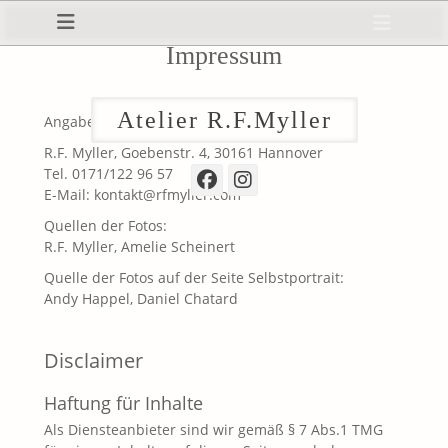
Primäres Menü
Zum
Heade
Inhalt
Toggl
Impressum
springen
ollapse
hild
enu
Atelier R.F.Myller
Angaben gem. §5 TMG
R.F. Myller, Goebenstr. 4, 30161 Hannover
Tel. 0171/122 96 57
Facebook
Instagram
E-Mail: kontakt@rfmyller.com
Quellen der Fotos:
ollapse
hild
R.F. Myller, Amelie Scheinert
enu
Quelle der Fotos auf der Seite Selbstportrait:
Andy Happel, Daniel Chatard
Disclaimer
Haftung für Inhalte
Als Diensteanbieter sind wir gemäß § 7 Abs.1 TMG